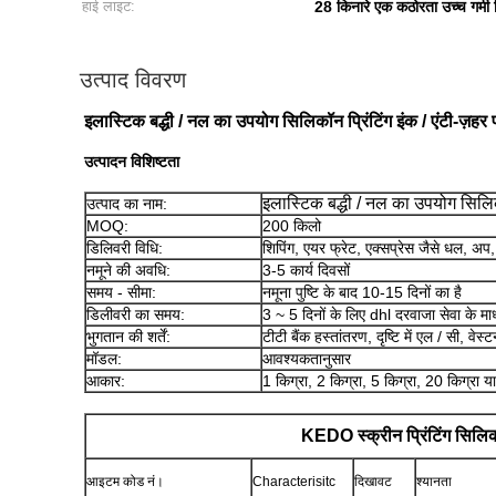
हाई लाइट:
28 किनारे एक कठोरता उच्च गर्म
उत्पाद विवरण
इलास्टिक बद्धी / नल का उपयोग सिलिकॉन प्रिंटिंग इंक / एंटी-ज़हर प्
उत्पादन विशिष्टता
इलास्टिक बद्धी / नल का उपयोग सिलिकॉन
उत्पाद का नाम:
MOQ:
200 किलो
डिलिवरी विधि:
शिपिंग, एयर फ्रेट, एक्सप्रेस जैसे धल, अप, 
नमूने की अवधि:
3-5 कार्य दिवसों
समय - सीमा:
नमूना पुष्टि के बाद 10-15 दिनों का है
डिलीवरी का समय:
3 ~ 5 दिनों के लिए dhl दरवाजा सेवा के माध
भुगतान की शर्तें:
टीटी बैंक हस्तांतरण, दृष्टि में एल / सी, वेस्ट
मॉडल:
आवश्यकतानुसार
आकार:
1 किग्रा, 2 किग्रा, 5 किग्रा, 20 किग्रा 
KEDO स्क्रीन प्रिंटिंग सिलिक
आइटम कोड नं।
Characterisitc
दिखावट
श्यानता