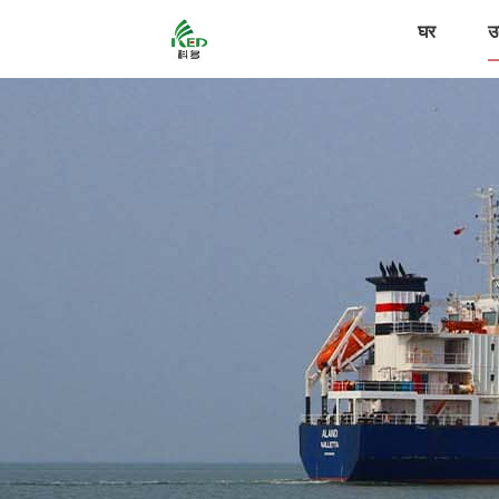
घर
उत