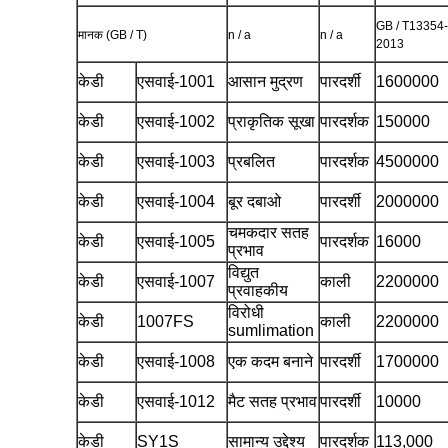
GB / T13354-
मानक (GB / T)
n / a
n / a
2013
केडी
एसवाई-1001
आसान मुद्रण
पारदर्शी
1600000
केडी
एसवाई-1002
प्राकृतिक सूखा
पारदर्शक
150000
केडी
एसवाई-1003
प्रबलित
पारदर्शक
4500000
केडी
एसवाई-1004
बूर दबाओ
पारदर्शी
2000000
चमकदार सतह
केडी
एसवाई-1005
पारदर्शक
16000
प्रभाव
विद्युत
केडी
एसवाई-1007
काली
2200000
प्रवाहकीय
विरोधी
केडी
1007FS
काली
2200000
sumlimation
केडी
एसवाई-1008
एक कदम बनाने
पारदर्शी
1700000
केडी
एसवाई-1012
मैट सतह प्रभाव
पारदर्शी
10000
केडी
SY1S
सामान्य उद्देश्य
पारदर्शक
113,000