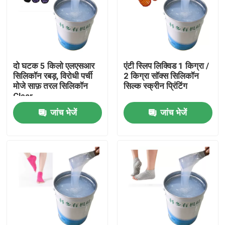
कारखाना भ्रमण
गुणवत्ता नियंत्रण
दो घटक 5 किलो एलएसआर
एंटी स्लिप लिक्विड 1 किग्रा /
सिलिकॉन रबड़, विरोधी पर्ची
2 किग्रा सॉक्स सिलिकॉन
मोजे साफ़ तरल सिलिकॉन
सिल्क स्क्रीन प्रिंटिंग
संपर्क करें
Clear
जांच भेजें
जांच भेजें
एक उद्धरण की विनती करे
सिलिकॉन रबर इंक
स्क्रीन प्रिंटिंग सिलिकॉन इंक
सिलिकॉन इंक को उभरा