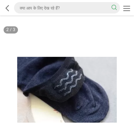
2
/
3