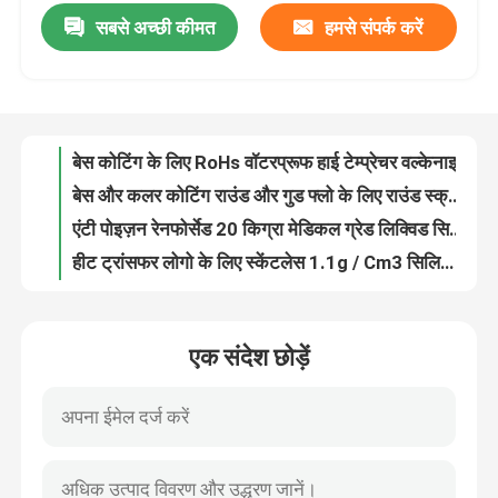
सबसे अच्छी कीमत
हमसे संपर्क करें
बेस कोटिंग के लिए RoHs वॉटरप्रूफ हाई टेम्प्रेचर वल्केनाइजिंग सिलिकॉन रबर
बेस और कलर कोटिंग राउंड और गुड फ्लो के लिए राउंड स्क्रीन प्रिंटिंग सिलिकॉन इंक
कारखाना भ्रमण
एंटी पोइज़न रेनफोर्सेड 20 किग्रा मेडिकल ग्रेड लिक्विड सिलिकॉन रबर फ़ॉइज़निंग फैब्रिक के लिए
हीट ट्रांसफर लोगो के लिए स्केंटलेस 1.1g / Cm3 सिलिकॉन रबर चिपकने वाला
गुणवत्ता नियंत्रण
35 शोर एक कठोरता 2.2 एमपीए एलएसआर तरल सिलिकॉन रबर
उत्कृष्ट मैट प्रभाव के साथ चिकना महसूस एचएस कोड 39100000 उच्च तापमान सिलिकॉन रबर
संपर्क करें
15KN / M 5.2 MPa 35 शोर एक कठोरता इको फ्रेंडली स्क्रीन प्रिंटिंग इंक
रोह्स फ्लेम रेसिस्टेंट एचएस कोड 39100000 35 शोर ए हार्डनेस टी शर्ट प्रिंटिंग इंक
एक उद्धरण की विनती करे
कपड़ा स्क्रीन प्रिंटिंग के लिए एसिड प्रतिरोधी अग्निरोधक मैट सिलिकॉन
15KN / M लिक्विड ऑर्गेनिक 5.2 MPa फैब्रिक स्क्रीन प्रिंटिंग इंक
सिलिकॉन रबर इंक
एक संदेश छोड़ें
मुद्रण सामग्री के लिए 35 शोर एक कठोरता 5.2MPa मैट सिलिकॉन
OEKO टेक्स स्ट्रॉन्ग एडेसिव 20kg मैट सिलिकॉन
स्क्रीन प्रिंटिंग सिलिकॉन इंक
सरफेस प्रिंटिंग के लिए नॉन स्टिक ट्रांसलूसेंट फास्ट क्योरिंग मैट सिलिकॉन
चमकदार मुद्रण के लिए एसिड रेसीडेंट 20 किलो तरल स्पष्ट सिलिकॉन रबर
सिलिकॉन इंक को उभरा
इको फ्रेंडली 8KN / M 20 किग्रा ऑर्गेनिक स्क्रीन प्रिंटिंग इंक लार्ज एरिया सरफेस प्रिंटिंग के लिए